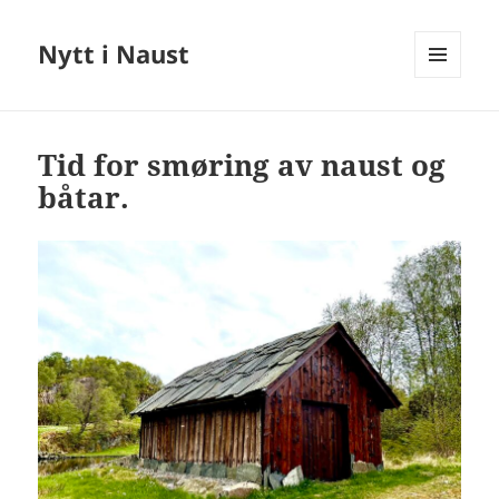
Nytt i Naust
MENY
OG
WIDGETER
Tid for smøring av naust og
båtar.