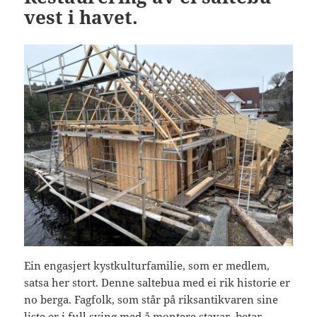
vest i havet.
Ein engasjert kystkulturfamilie, som er medlem,
satsa her stort. Denne saltebua med ei rik historie er
no berga. Fagfolk, som står på riksantikvaren sine
liste er i full sving med å montere stavar, betar,