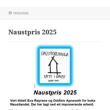
Publisert
19/02/2026
Naustpris 2025