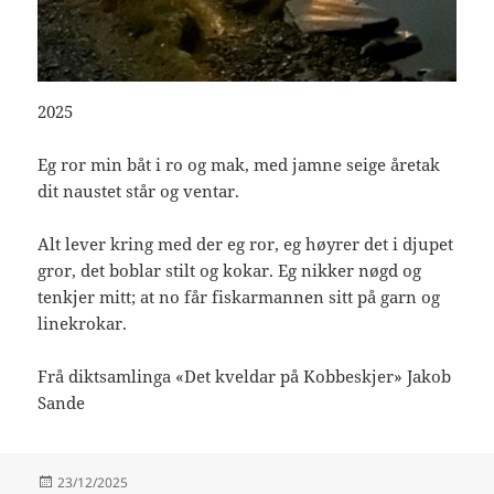
2025
Eg ror min båt i ro og mak, med jamne seige åretak
dit naustet står og ventar.
Alt lever kring med der eg ror, eg høyrer det i djupet
gror, det boblar stilt og kokar. Eg nikker nøgd og
tenkjer mitt; at no får fiskarmannen sitt på garn og
linekrokar.
Frå diktsamlinga «Det kveldar på Kobbeskjer» Jakob
Sande
Publisert
23/12/2025