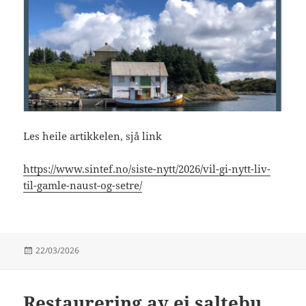
Les heile artikkelen, sjå link
https://www.sintef.no/siste-nytt/2026/vil-gi-nytt-liv-
til-gamle-naust-og-setre/
Publisert
22/03/2026
Restaurering av ei saltebu