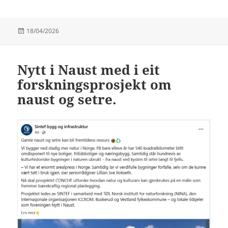
Publisert
18/04/2026
Nytt i Naust med i eit
forskningsprosjekt om
naust og setre.