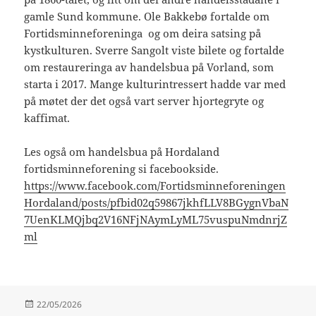
gamle Sund kommune. Ole Bakkebø fortalde om
Fortidsminneforeninga og om deira satsing på
kystkulturen. Sverre Sangolt viste bilete og fortalde
om restaureringa av handelsbua på Vorland, som
starta i 2017. Mange kulturintressert hadde var med
på møtet der det også vart server hjortegryte og
kaffimat.
Les også om handelsbua på Hordaland
fortidsminneforening si facebookside.
https://www.facebook.com/Fortidsminneforeningen
Hordaland/posts/pfbid02q59867jkhfLLV8BGygnVbaN
7UenKLMQjbq2V16NFjNAymLyML75vuspuNmdnrjZ
ml
Publisert
22/05/2026