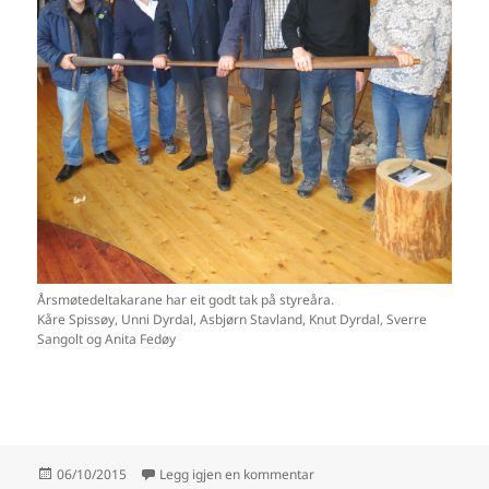
Årsmøtedeltakarane har eit godt tak på styreåra.
Kåre Spissøy, Unni Dyrdal, Asbjørn Stavland, Knut Dyrdal, Sverre
Sangolt og Anita Fedøy
Publisert
til Årsmøte 2015 vart halde 
06/10/2015
Legg igjen en kommentar