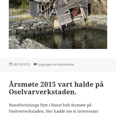
Publisert
til Ikkje la det enda slik.
06/10/2015
Legg igjen en kommentar
Årsmøte 2015 vart halde på
Oselvarverkstaden.
Naustforeininga Nytt i Naust helt årsmøte på
Oselververkstaden. Her hadde me ei interessant