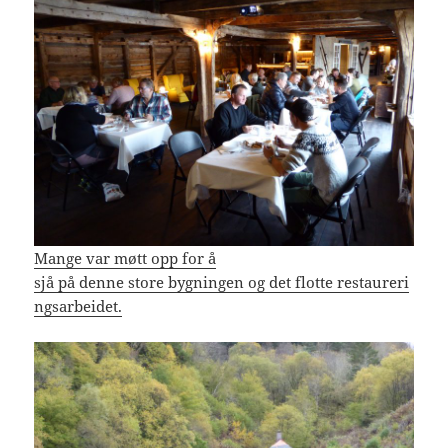
Mange var møtt opp for å
sjå på denne store bygningen og det flotte restaureri
ngsarbeidet.