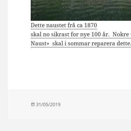
Dette naustet frå ca 1870
skal no sikrast for nye 100 år. Nokre
Naust» skal i sommar reparera dette
Publisert
31/05/2019