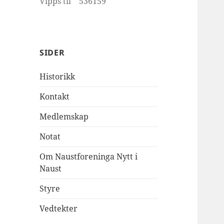
Vipps til 536159
SIDER
Historikk
Kontakt
Medlemskap
Notat
Om Naustforeninga Nytt i
Naust
Styre
Vedtekter