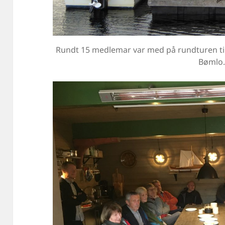
Rundt 15 medlemar var med på rundturen til 
Bømlo