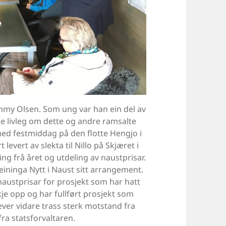
mmy Olsen. Som ung var han ein del av
de livleg om dette og andre ramsalte
med festmiddag på den flotte Hengjo i
vert av slekta til Nillo på Skjæret i
g frå året og utdeling av naustprisar.
eininga Nytt i Naust sitt arrangement.
 naustprisar for prosjekt som har hatt
kje opp og har fullført prosjekt som
lever vidare trass sterk motstand fra
ra statsforvaltaren.