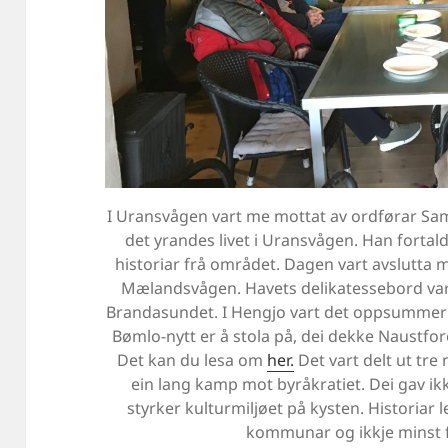
I Uransvågen vart me mottat av ordførar Sa
det yrandes livet i Uransvågen. Han fortal
historiar frå området. Dagen vart avslutta 
Mælandsvågen. Havets delikatessebord vart le
Brandasundet. I Hengjo vart det oppsummerin
Bømlo-nytt er å stola på, dei dekke Naustfor
Det kan du lesa om
her.
Det vart delt ut tre
ein lang kamp mot byråkratiet. Dei gav ik
styrker kulturmiljøet på kysten. Historiar 
kommunar og ikkje minst f