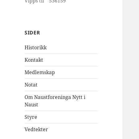
Vipps til 536159
SIDER
Historikk
Kontakt
Medlemskap
Notat
Om Naustforeninga Nytt i
Naust
Styre
Vedtekter