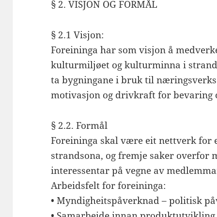
§ 2. VISJON OG FORMÅL
§ 2.1 Visjon:
Foreininga har som visjon å medverke 
kulturmiljøet og kulturminna i strand
ta bygningane i bruk til næringsverks
motivasjon og drivkraft for bevaring 
§ 2.2. Formål
Foreininga skal være eit nettverk for
strandsona, og fremje saker overfor 
interessentar på vegne av medlemma
Arbeidsfelt for foreininga:
• Myndigheitspåverknad – politisk p
• Samarbeide innan produktutvikling