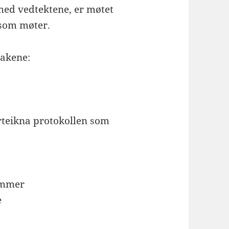
 med vedtektene, er møtet
som møter.
sakene:
erteikna protokollen som
lemmer
e