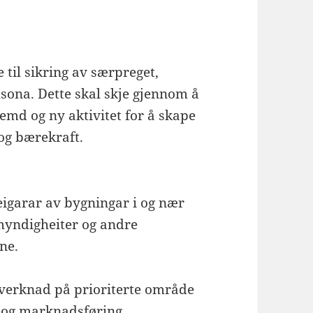
til sikring av særpreget,
sona. Dette skal skje gjennom å
emd og ny aktivitet for å skape
og bærekraft.
 eigarar av bygningar i og nær
myndigheiter og andre
ne.
åverknad på prioriterte område
 og marknadsføring