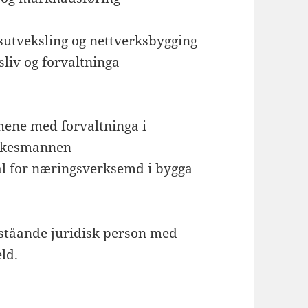
gsutveksling og nettverksbygging
liv og forvaltninga
ene med forvaltninga i
lkesmannen
mål for næringsverksemd i bygga
ttståande juridisk person med
ld.