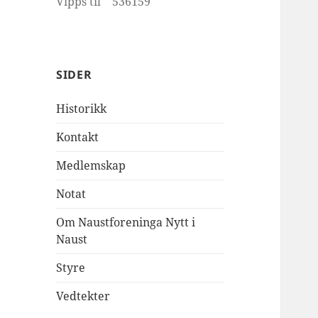
Vipps til 536159
SIDER
Historikk
Kontakt
Medlemskap
Notat
Om Naustforeninga Nytt i
Naust
Styre
Vedtekter