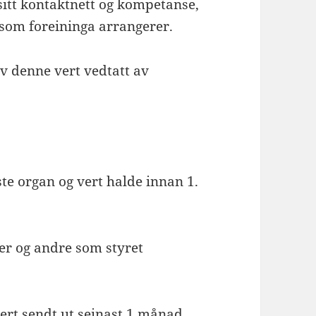
 sitt kontaktnett og kompetanse,
 som foreininga arrangerer.
 av denne vert vedtatt av
ste organ og vert halde innan 1.
er og andre som styret
 vert sendt ut seinast 1 månad