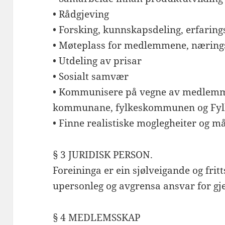
• Rådgjeving
• Forsking, kunnskapsdeling, erfarin
• Møteplass for medlemmene, nærings
• Utdeling av prisar
• Sosialt samvær
• Kommunisere på vegne av medlemm
kommunane, fylkeskommunen og Fy
• Finne realistiske moglegheiter og 
§ 3 JURIDISK PERSON.
Foreininga er ein sjølveigande og fri
upersonleg og avgrensa ansvar for gje
§ 4 MEDLEMSSKAP