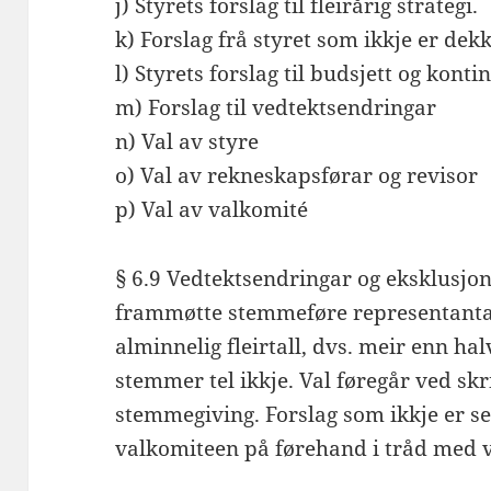
j) Styrets forslag til fleirårig strategi.
k) Forslag frå styret som ikkje er dekk
l) Styrets forslag til budsjett og konti
m) Forslag til vedtektsendringar
n) Val av styre
o) Val av rekneskapsførar og revisor
p) Val av valkomité
§ 6.9 Vedtektsendringar og eksklusjon 
frammøtte stemmeføre representanta
alminnelig fleirtall, dvs. meir enn h
stemmer tel ikkje. Val føregår ved skr
stemmegiving. Forslag som ikkje er se
valkomiteen på førehand i tråd med v