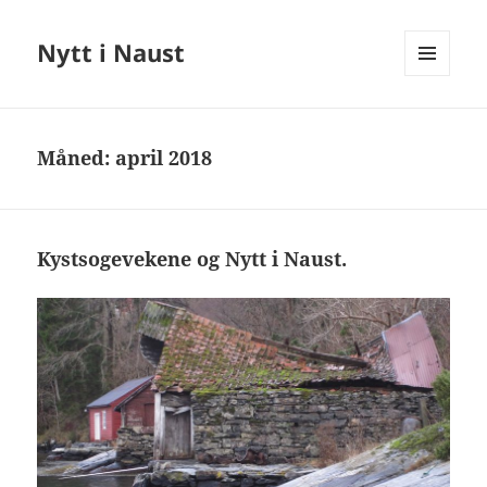
Nytt i Naust
MENY
OG
WIDGETER
Måned:
april 2018
Kystsogevekene og Nytt i Naust.