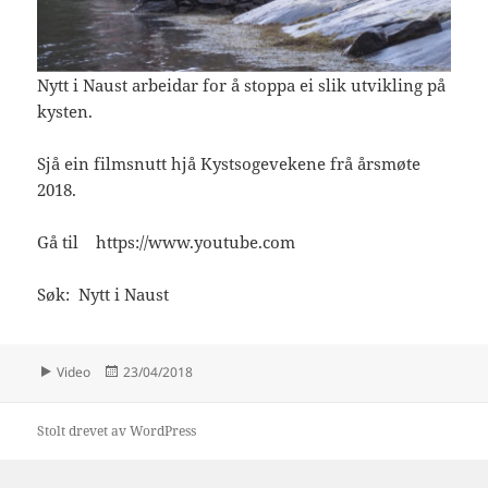
Nytt i Naust arbeidar for å stoppa ei slik utvikling på
kysten.
Sjå ein filmsnutt hjå Kystsogevekene frå årsmøte
2018.
Gå til https://www.youtube.com
Søk: Nytt i Naust
Format
Publisert
Video
23/04/2018
Stolt drevet av WordPress