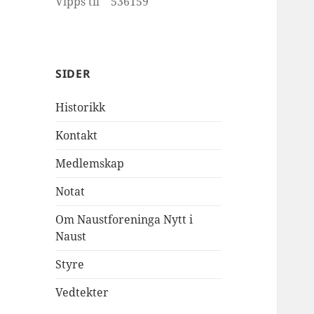
Vipps til 536159
SIDER
Historikk
Kontakt
Medlemskap
Notat
Om Naustforeninga Nytt i
Naust
Styre
Vedtekter