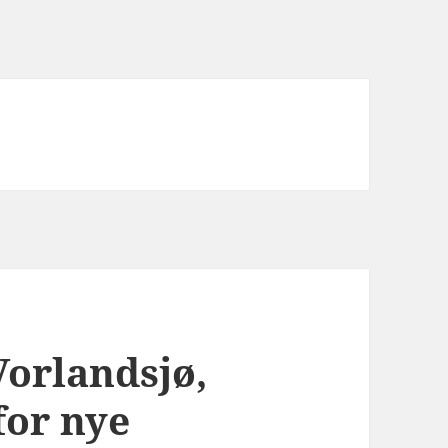
orlandsjø,
for nye