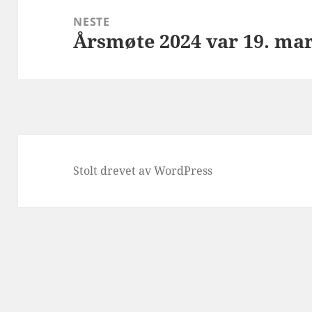
NESTE
Årsmøte 2024 var 19. ma
Neste
innlegg:
Stolt drevet av WordPress