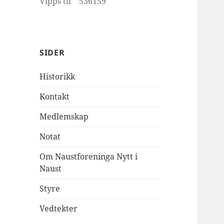
Vipps til 536159
SIDER
Historikk
Kontakt
Medlemskap
Notat
Om Naustforeninga Nytt i
Naust
Styre
Vedtekter