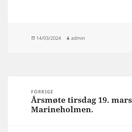
Publisert
Forfatter
14/03/2024
admin
Innleggsnavigasjon
FORRIGE
Årsmøte tirsdag 19. mars 
Forrige
Marineholmen.
innlegg: