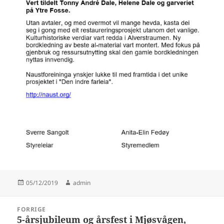
Publisert
Forfatter
05/12/2019
admin
Innleggsnavigasjon
FORRIGE
5-årsjubileum og årsfest i Mjøsvågen,
Forrige