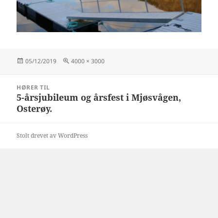
Publisert
Full
05/12/2019
4000 × 3000
størrelse
Innleggsnavigasjon
HØRER TIL
5-årsjubileum og årsfest i Mjøsvågen,
Osterøy.
Stolt drevet av WordPress