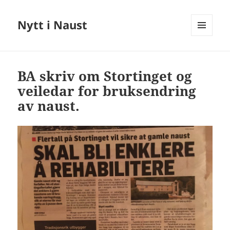
Nytt i Naust
MENY
OG
WIDGETER
BA skriv om Stortinget og
veiledar for bruksendring
av naust.