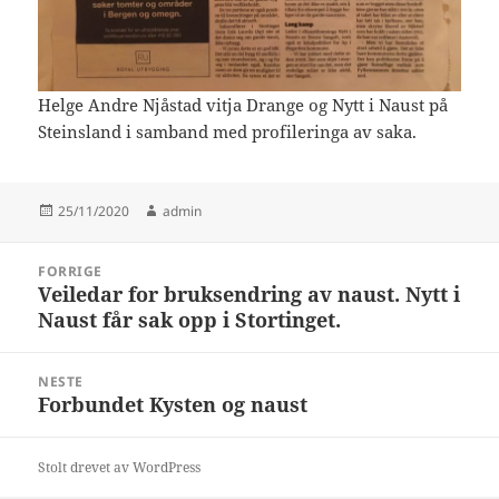
Helge Andre Njåstad vitja Drange og Nytt i Naust på
Steinsland i samband med profileringa av saka.
Publisert
Forfatter
25/11/2020
admin
Innleggsnavigasjon
FORRIGE
Veiledar for bruksendring av naust. Nytt i
Forrige
Naust får sak opp i Stortinget.
innlegg:
NESTE
Forbundet Kysten og naust
Neste
innlegg:
Stolt drevet av WordPress