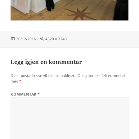
Publisert
Full
20/12/2016
4320 × 3240
størrelse
Legg igjen en kommentar
Din e-postadresse vil ikke bli publisert.
Obligatoriske felt er merket
med
*
KOMMENTAR
*